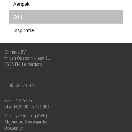
Aanpak
Stijl
Inspiratie
Omnimo BV
M. van Oostenrijklaan 11
2353 EN Leiderdorp
t: 06 50 671 847
KvK: 51485753
btw: NL8500.45.721.B01
Privacyverklaring (AVG)
Algemene Voorwaarden
Disclaimer