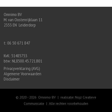
Omnimo BV
M. van Oostenrijklaan 11
2353 EN Leiderdorp
t: 06 50 671 847
KvK: 51485753
btw: NL8500.45.721.B01
Privacyverklaring (AVG)
Algemene Voorwaarden
Disclaimer
© 2020 -
2026 Omnimo BV | realisatie:
Nojz Creatieve
Communicatie
| Alle rechten voorbehouden