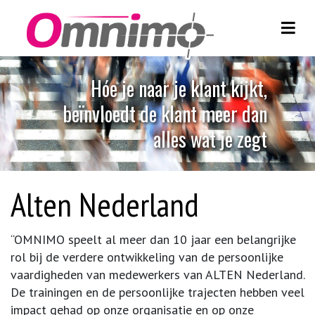
Toggl
Skip to content
H
ó
e
j
e
n
a
a
r
j
e
k
l
a
n
t
k
i
j
k
t
,
b
e
ï
n
v
l
o
e
d
t
d
e
k
l
a
n
t
m
e
e
r
d
a
n
a
l
l
e
s
w
a
t
j
e
z
e
g
t
Alten Nederland
“OMNIMO speelt al meer dan 10 jaar een belangrijke
rol bij de verdere ontwikkeling van de persoonlijke
vaardigheden van medewerkers van ALTEN Nederland.
De trainingen en de persoonlijke trajecten hebben veel
impact gehad op onze organisatie en op onze