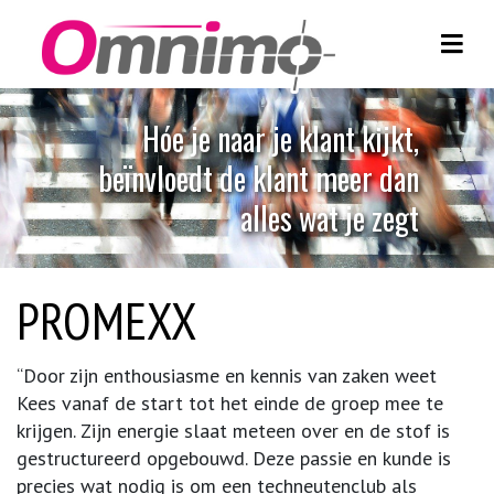
Toggl
Skip to content
H
ó
e
j
e
n
a
a
r
j
e
k
l
a
n
t
k
i
j
k
t
,
b
e
ï
n
v
l
o
e
d
t
d
e
k
l
a
n
t
m
e
e
r
d
a
n
a
l
l
e
s
w
a
t
j
e
z
e
g
t
PROMEXX
“Door zijn enthousiasme en kennis van zaken weet
Kees vanaf de start tot het einde de groep mee te
krijgen. Zijn energie slaat meteen over en de stof is
gestructureerd opgebouwd. Deze passie en kunde is
precies wat nodig is om een techneutenclub als